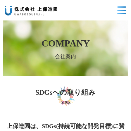
COMPANY
会社案内
SDGsへの取り組み
SDGs
上保造園は、SDGs(持続可能な開発目標)に賛