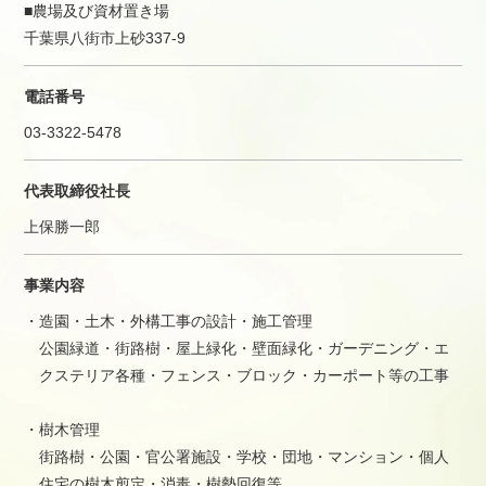
■農場及び資材置き場
千葉県八街市上砂337-9
電話番号
03-3322-5478
代表取締役社長
上保勝一郎
事業内容
・造園・土木・外構工事の設計・施工管理
公園緑道・街路樹・屋上緑化・壁面緑化・ガーデニング・エ
クステリア各種・フェンス・ブロック・カーポート等の工事
・樹木管理
街路樹・公園・官公署施設・学校・団地・マンション・個人
住宅の樹木剪定・消毒・樹勢回復等