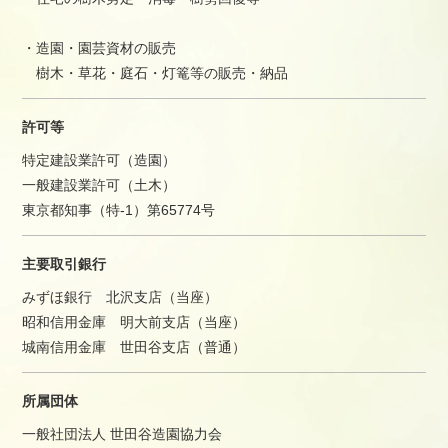
・造園・園芸資材の販売
樹木・草花・庭石・灯篭等の販売・納品
許可等
特定建設業許可（造園）
一般建設業許可（土木）
東京都知事（特-1）第65774号
主要取引銀行
みずほ銀行 北沢支店（当座）
昭和信用金庫 明大前支店（当座）
城南信用金庫 世田谷支店（普通）
所属団体
一般社団法人 世田谷造園協力会